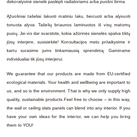
dekoratyvinė sienelė paslėpti radiatoriams arba puošni širma.
Ąžuoliniai tašeliai lakuoti matiniu laku, beicuoti arba alyvuoti
tonuota alyva. Tašelių briaunos laminuotos iš visų matomų
pusių. Jei vis dar svarstote, kokia ažūrinės sienelės spalva tiktų
jūsų interjere, susisiekite! Konsultacijos metu pritaikysime ir
kartu surasime jums tinkamiausią sprendimą. Gaminame
individualiai tik jūsų interjerui.
We guarantee that our products are made from EU-certified
ecological materials. Your health and wellbeing are important to
us, and so is the environment. That is why we only supply high
quality, sustainable products.Feel free to choose – in this way,
the wall or ceiling slats panels can blend into any interior. If you
have your own ideas for the interior, we can help you bring
them to YOU!