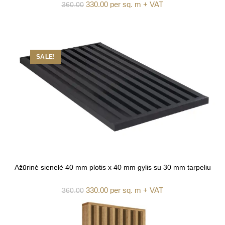
330.00
per sq. m + VAT
360.00
SALE!
Ažūrinė sienelė 40 mm plotis x 40 mm gylis su 30 mm tarpeliu
330.00
per sq. m + VAT
360.00