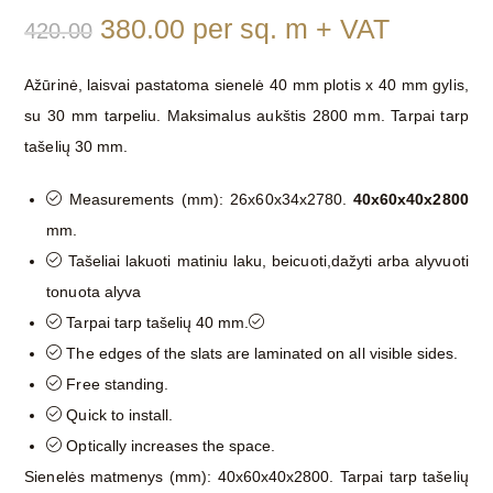
380.00
per sq. m + VAT
420.00
Ažūrinė, laisvai pastatoma sienelė 40 mm plotis x 40 mm gylis,
su 30 mm tarpeliu. Maksimalus aukštis 2800 mm. Tarpai tarp
tašelių 30 mm.
Measurements (mm): 26x60x34x2780.
40x60x40x2800
mm.
Tašeliai lakuoti matiniu laku, beicuoti,dažyti arba alyvuoti
tonuota alyva
Tarpai tarp tašelių 40 mm.
The edges of the slats are laminated on all visible sides.
Free standing.
Quick to install.
Optically increases the space.
Sienelės matmenys (mm): 40x60x40x2800. Tarpai tarp tašelių