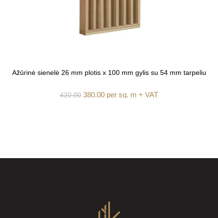
Ažūrinė sienelė 26 mm plotis x 100 mm gylis su 54 mm tarpeliu
380.00
per sq. m + VAT
420.00